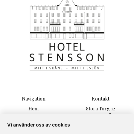
Navigation
Kontakt
Hem
Stora Torg 12
Rum
24130 ESLÖV
Paket
info@hotelstensson.se
Vi använder oss av cookies
Information
+46 0729-866440