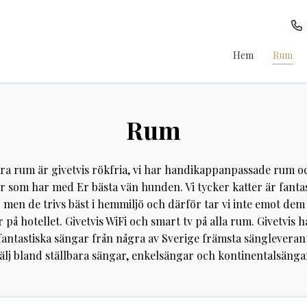
Hem
Rum
Rum
åra rum är givetvis rökfria, vi har handikappanpassade rum 
r som har med Er bästa vän hunden. Vi tycker katter är fanta
 men de trivs bäst i hemmiljö och därför tar vi inte emot de
 på hotellet. Givetvis WiFi och smart tv på alla rum. Givetvis h
antastiska sängar från några av Sverige främsta sängleveran
älj bland ställbara sängar, enkelsängar och kontinentalsänga