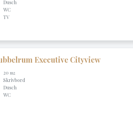
Dusch
WC
TV
bbelrum Executive Cityview
20
m2
Skrivbord
Dusch
WC