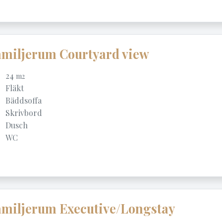
miljerum Courtyard view
24
m2
Fläkt
Bäddsoffa
Skrivbord
Dusch
WC
miljerum Executive/Longstay