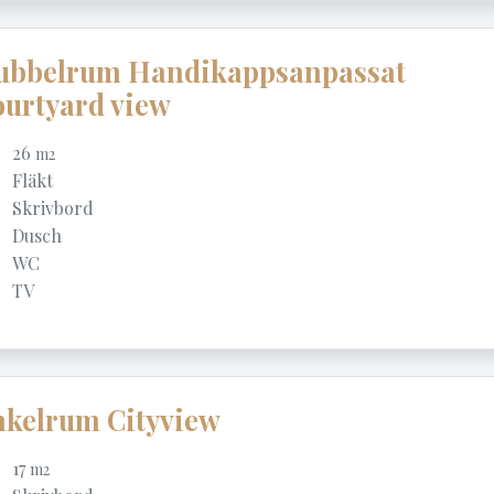
ubbelrum Handikappsanpassat
urtyard view
26
m2
Fläkt
Skrivbord
Dusch
WC
TV
nkelrum Cityview
17
m2