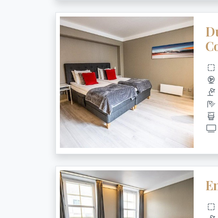
D
Co
E