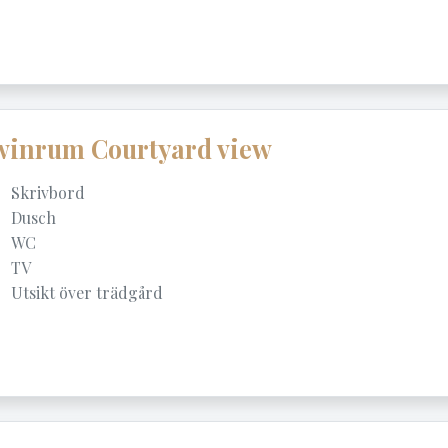
winrum Courtyard view
Skrivbord
Dusch
WC
TV
Utsikt över trädgård