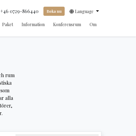
+46 0729-866440
Boka nu
Language
Paket
Information
Konferensrum
Om
och rum
stiska
m som
ar alla
törer,
r.