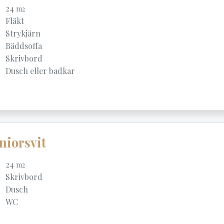
24
m2
Fläkt
Strykjärn
Bäddsoffa
Skrivbord
Dusch eller badkar
niorsvit
24
m2
Skrivbord
Dusch
WC