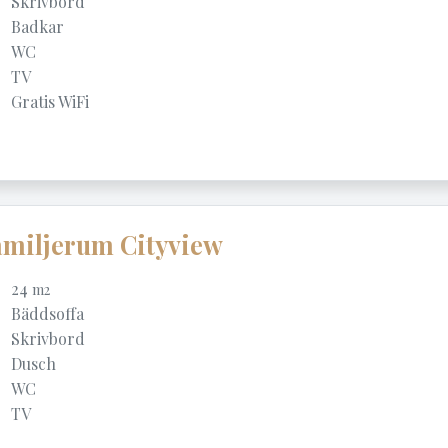
Skrivbord
Badkar
WC
TV
Gratis WiFi
miljerum Cityview
24
m2
Bäddsoffa
Skrivbord
Dusch
WC
TV