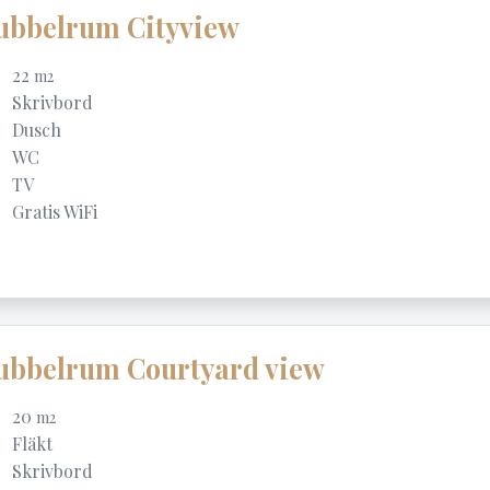
ubbelrum Cityview
22
m2
Skrivbord
Dusch
WC
TV
Gratis WiFi
ubbelrum Courtyard view
20
m2
Fläkt
Skrivbord