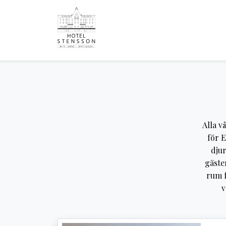
Alla v
för E
djur
gäster
rum f
v