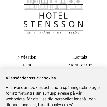
Navigation
Kontakt
Hem
Stora Torg 12
Rum
24130 ESLÖV
Paket
info@hotelstensson.se
Vi använder oss av cookies
Information
+46 0729-866440
Vi använder cookies och andra spårningsteknologier
Konferensrum
för att förbättra din surfupplevelse på vår
Om
webbplats, för att visa dig personligt innehåll och
Galleri
riktade annonser, för att analysera vår