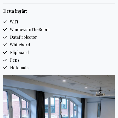
Detta ingår:
WiFi
WindowsInTheRoom
DataProjector
Whitebord
Flipboard
Pens
Notepads