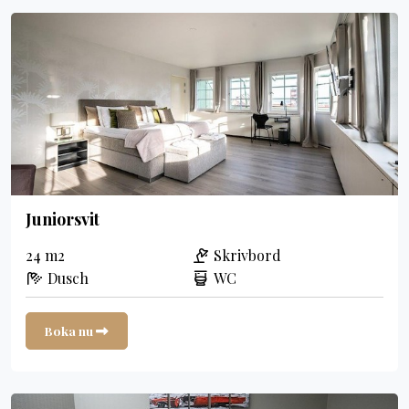
Juniorsvit
24 m2
Skrivbord
Dusch
WC
Boka nu