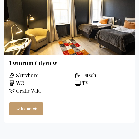
Twinrum Cityview
Skrivbord
Dusch
WC
TV
Gratis WiFi
Boka nu