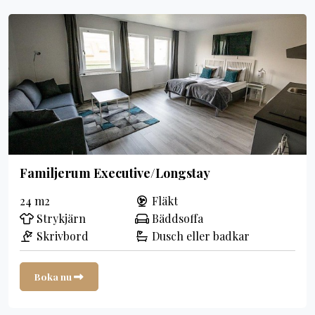
Familjerum Executive/Longstay
24 m2
Fläkt
Strykjärn
Bäddsoffa
Skrivbord
Dusch eller badkar
Boka nu