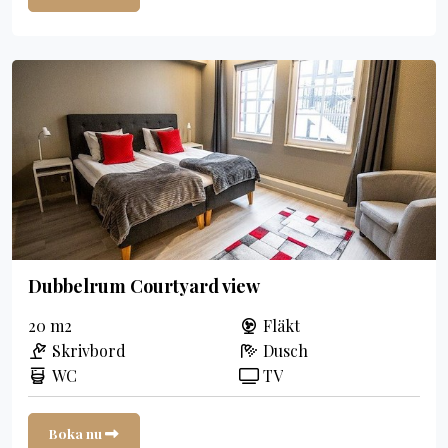
Dubbelrum Courtyard view
20 m2
Fläkt
Skrivbord
Dusch
WC
TV
Boka nu