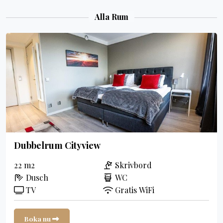
Alla Rum
Dubbelrum Cityview
22 m2
Skrivbord
Dusch
WC
TV
Gratis WiFi
Boka nu