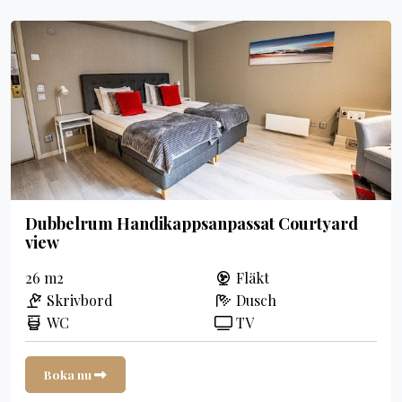
Dubbelrum Handikappsanpassat Courtyard
view
26 m2
Fläkt
Skrivbord
Dusch
WC
TV
Boka nu