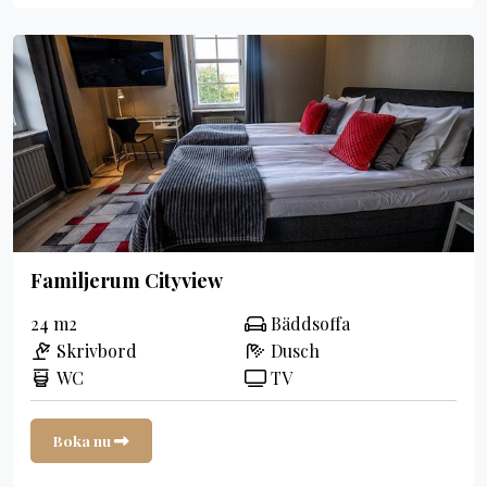
Familjerum Cityview
24 m2
Bäddsoffa
Skrivbord
Dusch
WC
TV
Boka nu