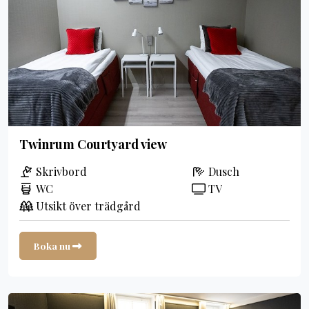
Twinrum Courtyard view
Skrivbord
Dusch
WC
TV
Utsikt över trädgård
Boka nu