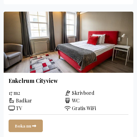
Enkelrum Cityview
17 m2
Skrivbord
Badkar
WC
TV
Gratis WiFi
Boka nu