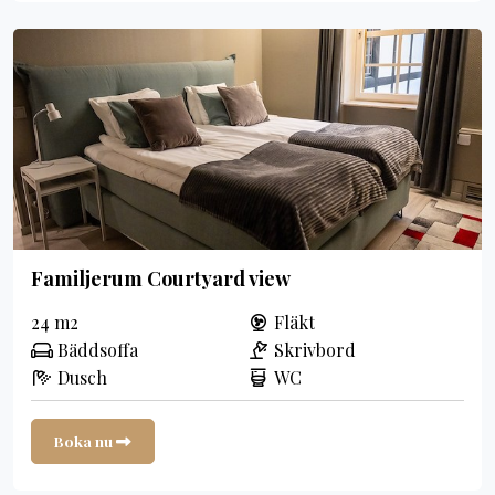
Familjerum Courtyard view
24 m2
Fläkt
Bäddsoffa
Skrivbord
Dusch
WC
Boka nu