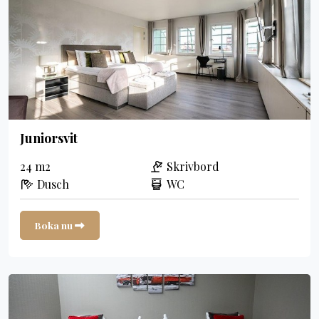
Juniorsvit
24 m2
Skrivbord
Dusch
WC
Boka nu