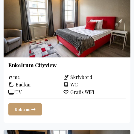
Enkelrum Cityview
17 m2
Skrivbord
Badkar
WC
TV
Gratis WiFi
Boka nu