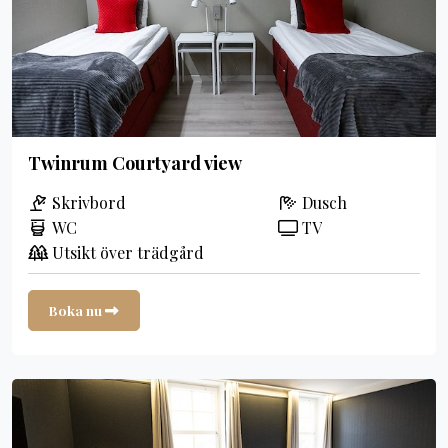
Twinrum Courtyard view
Skrivbord
Dusch
WC
TV
Utsikt över trädgård
Boka nu