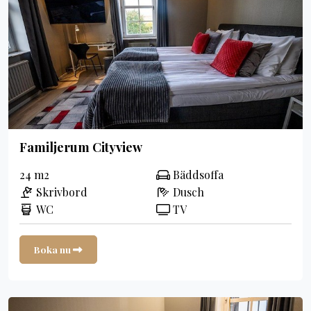
Familjerum Cityview
24 m2
Bäddsoffa
Skrivbord
Dusch
WC
TV
Boka nu