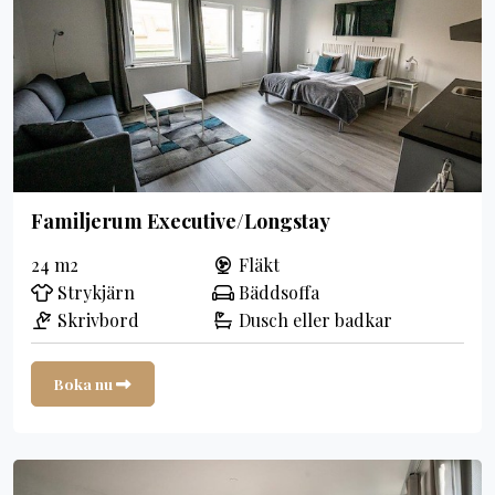
Familjerum Executive/Longstay
24 m2
Fläkt
Strykjärn
Bäddsoffa
Skrivbord
Dusch eller badkar
Boka nu