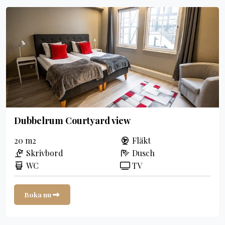
Dubbelrum Courtyard view
20 m2
Fläkt
Skrivbord
Dusch
WC
TV
Boka nu