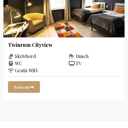
Twinrum Cityview
Skrivbord
Dusch
WC
TV
Gratis WiFi
Boka nu