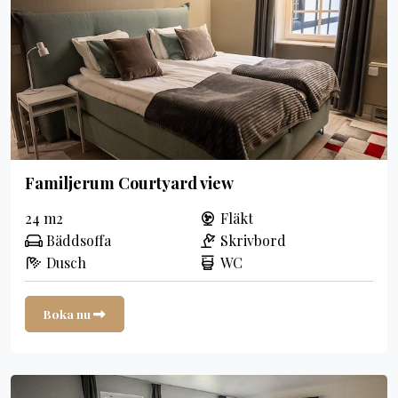
Familjerum Courtyard view
24 m2
Fläkt
Bäddsoffa
Skrivbord
Dusch
WC
Boka nu