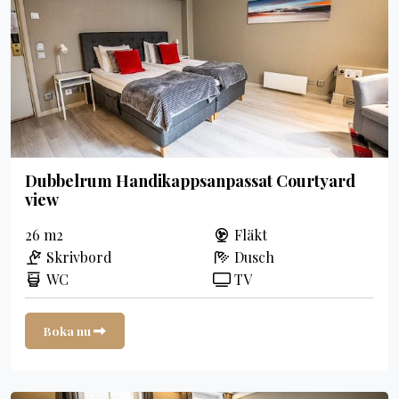
Dubbelrum Handikappsanpassat Courtyard
view
26 m2
Fläkt
Skrivbord
Dusch
WC
TV
Boka nu