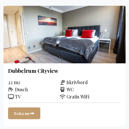
Dubbelrum Cityview
22 m2
Skrivbord
Dusch
WC
TV
Gratis WiFi
Boka nu